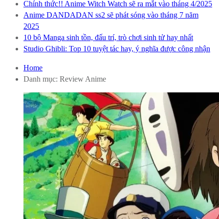
Chính thức!! Anime Witch Watch sẽ ra mắt vào tháng 4/2025
Anime DANDADAN ss2 sẽ phát sóng vào tháng 7 năm
2025
10 bộ Manga sinh tồn, đấu trí, trò chơi sinh tử hay nhất
Studio Ghibli: Top 10 tuyệt tác hay, ý nghĩa được công nhận
Home
Danh mục:
Review Anime