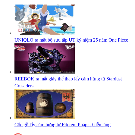
UNIQLO ra mắt bộ sưu tập UT kỷ niệm 25 năm One Piece
REEBOK ra mắt giày thể thao lấy cảm hứng từ Stardust
Crusaders
Cốc gỗ lấy cảm hứng từ Frieren: Pháp sư tiễn táng