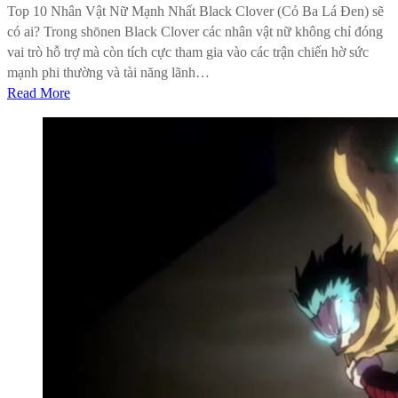
Top 10 Nhân Vật Nữ Mạnh Nhất Black Clover (Cỏ Ba Lá Đen) sẽ
có ai? Trong shōnen Black Clover các nhân vật nữ không chỉ đóng
vai trò hỗ trợ mà còn tích cực tham gia vào các trận chiến hờ sức
mạnh phi thường và tài năng lãnh…
Read More