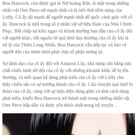
Boa Hancock, còn được gọi là Nữ hoàng Rắn, là một trong những
nhân vật One Piece nữ mạnh nhất và là mối tình tiềm năng của
Luffy. Cô ấy đủ mạnh để người mạnh nhất đế quốc cảnh giác với cô
ấy. Hancock là một trong số ít nhân vật sở hữu Haki của Nhà Chinh
Phục. Bất chấp sự kiêu ngạo và khinh thường ban đầu của cô ấy đối
với người khác, bắt nguồn từ quá khứ đau thương của cô ấy khi là
nô lệ của Thiên Long Nhân, Boa Hancock vẫn tiếp tục và bảo vệ
người dân của mình khỏi phải chịu số phận tương tự.
Sự lãnh đạo của cô ấy đối với Amazon Lily, khả năng cân bằng bản
chất chiến binh dữ dội của cô ấy với những khoảnh khắc dễ bị tổn
thương, và mối quan hệ đang phát triển của cô ấy với Luffy cho
thấy chiều sâu và sự trưởng thành của cô ấy. Câu chuyện quá khứ bi
thảm của cô ấy, cùng với sự hiện diện đáng gờm và tính cách đang
phát triển, khiến Boa Hancock trở thành một trong những nhân vật
One Piece hấp dẫn và được yêu thích nhất trong bộ truyện .