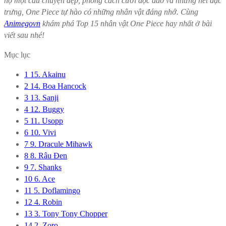
họ một câu chuyện đẹp, phong cách cười độc đáo và những nét đặc
trưng, ​​One Piece tự hào có những nhân vật đáng nhớ. Cùng
Animegovn
khám phá Top 15 nhân vật One Piece hay nhất ở bài
viết sau nhé!
Mục lục
1
15. Akainu
2
14. Boa Hancock
3
13. Sanji
4
12. Buggy
5
11. Usopp
6
10. Vivi
7
9. Dracule Mihawk
8
8. Râu Đen
9
7. Shanks
10
6. Ace
11
5. Doflamingo
12
4. Robin
13
3. Tony Tony Chopper
14
2. Zoro