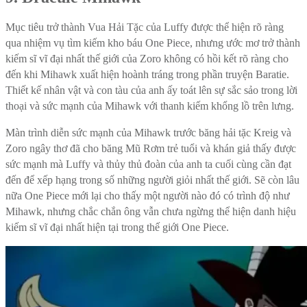
Mục tiêu trở thành Vua Hải Tặc của Luffy được thể hiện rõ ràng
qua nhiệm vụ tìm kiếm kho báu One Piece, nhưng ước mơ trở thành
kiếm sĩ vĩ đại nhất thế giới của Zoro không có hồi kết rõ ràng cho
đến khi Mihawk xuất hiện hoành tráng trong phần truyện Baratie.
Thiết kế nhân vật và con tàu của anh ấy toát lên sự sắc sảo trong lời
thoại và sức mạnh của Mihawk với thanh kiếm khổng lồ trên lưng.
Màn trình diễn sức mạnh của Mihawk trước băng hải tặc Kreig và
Zoro ngây thơ đã cho băng Mũ Rơm trẻ tuổi và khán giả thấy được
sức mạnh mà Luffy và thủy thủ đoàn của anh ta cuối cùng cần đạt
đến để xếp hạng trong số những người giỏi nhất thế giới. Sẽ còn lâu
nữa One Piece mới lại cho thấy một người nào đó có trình độ như
Mihawk, nhưng chắc chắn ông vẫn chưa ngừng thể hiện danh hiệu
kiếm sĩ vĩ đại nhất hiện tại trong thế giới One Piece.