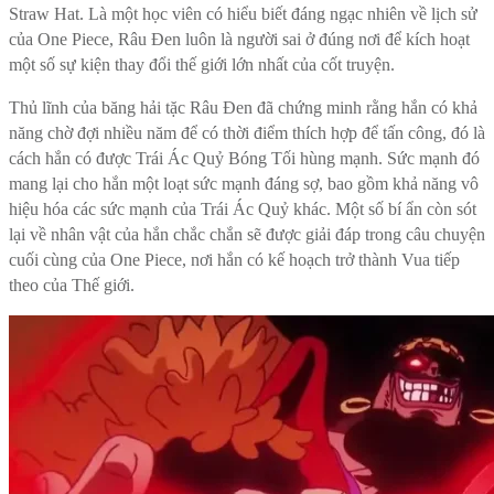
Straw Hat. Là một học viên có hiểu biết đáng ngạc nhiên về lịch sử
của One Piece, Râu Đen luôn là người sai ở đúng nơi để kích hoạt
một số sự kiện thay đổi thế giới lớn nhất của cốt truyện.
Thủ lĩnh của băng hải tặc Râu Đen đã chứng minh rằng hắn có khả
năng chờ đợi nhiều năm để có thời điểm thích hợp để tấn công, đó là
cách hắn có được Trái Ác Quỷ Bóng Tối hùng mạnh. Sức mạnh đó
mang lại cho hắn một loạt sức mạnh đáng sợ, bao gồm khả năng vô
hiệu hóa các sức mạnh của Trái Ác Quỷ khác. Một số bí ẩn còn sót
lại về nhân vật của hắn chắc chắn sẽ được giải đáp trong câu chuyện
cuối cùng của One Piece, nơi hắn có kế hoạch trở thành Vua tiếp
theo của Thế giới.