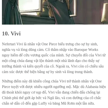
10. Vivi
Nefertari Vivi là nhân vật One Piece biểu trưng cho sự hy sinh,
nghĩa vụ và lòng dũng cảm. Cô thâm nhập vào Baroque Works
nguy hiểm để cứu vương quốc của mình. Sự chuyển đổi của Vivi từ
một công chúa đang vật lộn thành một nhà lãnh đạo cho thấy sự
trưởng thành và kiên quyết của cô. Ngoài ra, Vivi còn có chiều sâu
cảm xúc được thể hiện bằng sự hy sinh và lòng trung thành.
Những điểm này đã khiến công chúa Vivi trở thành nhân vật One
Piece tuyệt vời được nhiều người ngưỡng mộ. Mặc dù Alabasta hiện
đã thoát khỏi nguy cơ sụp đổ, Vivi vẫn đang chiến đấu chống lại
Chính phủ thế giới áp bức và Ngũ lão, và con đường của cô chắc
chắn sẽ dẫn cô đến gặp Luffy và băng Mũ Rơm một lần nữa.