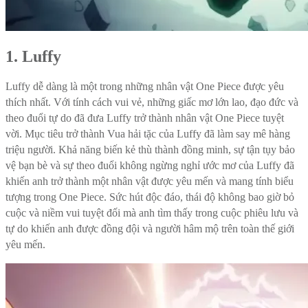
1. Luffy
Luffy dễ dàng là một trong những nhân vật One Piece được yêu
thích nhất. Với tính cách vui vẻ, những giấc mơ lớn lao, đạo đức và
theo đuổi tự do đã đưa Luffy trở thành nhân vật One Piece tuyệt
vời. Mục tiêu trở thành Vua hải tặc của Luffy đã làm say mê hàng
triệu người. Khả năng biến kẻ thù thành đồng minh, sự tận tụy bảo
vệ bạn bè và sự theo đuổi không ngừng nghỉ ước mơ của Luffy đã
khiến anh trở thành một nhân vật được yêu mến và mang tính biểu
tượng trong One Piece. Sức hút độc đáo, thái độ không bao giờ bỏ
cuộc và niềm vui tuyệt đối mà anh tìm thấy trong cuộc phiêu lưu và
tự do khiến anh được đồng đội và người hâm mộ trên toàn thế giới
yêu mến.