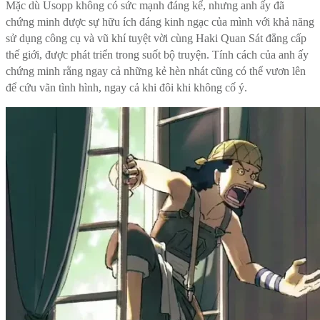
Mặc dù Usopp không có sức mạnh đáng kể, nhưng anh ấy đã
chứng minh được sự hữu ích đáng kinh ngạc của mình với khả năng
sử dụng công cụ và vũ khí tuyệt vời cùng Haki Quan Sát đẳng cấp
thế giới, được phát triển trong suốt bộ truyện. Tính cách của anh ấy
chứng minh rằng ngay cả những kẻ hèn nhát cũng có thể vươn lên
để cứu vãn tình hình, ngay cả khi đôi khi không cố ý.