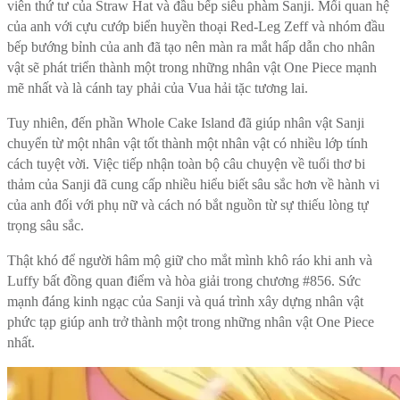
viên thứ tư của Straw Hat và đầu bếp siêu phàm Sanji. Mối quan hệ
của anh với cựu cướp biển huyền thoại Red-Leg Zeff và nhóm đầu
bếp bướng bỉnh của anh đã tạo nên màn ra mắt hấp dẫn cho nhân
vật sẽ phát triển thành một trong những nhân vật One Piece mạnh
mẽ nhất và là cánh tay phải của Vua hải tặc tương lai.
Tuy nhiên, đến phần Whole Cake Island đã giúp nhân vật Sanji
chuyển từ một nhân vật tốt thành một nhân vật có nhiều lớp tính
cách tuyệt vời. Việc tiếp nhận toàn bộ câu chuyện về tuổi thơ bi
thảm của Sanji đã cung cấp nhiều hiểu biết sâu sắc hơn về hành vi
của anh đối với phụ nữ và cách nó bắt nguồn từ sự thiếu lòng tự
trọng sâu sắc.
Thật khó để người hâm mộ giữ cho mắt mình khô ráo khi anh và
Luffy bất đồng quan điểm và hòa giải trong chương #856. Sức
mạnh đáng kinh ngạc của Sanji và quá trình xây dựng nhân vật
phức tạp giúp anh trở thành một trong những nhân vật One Piece
nhất.