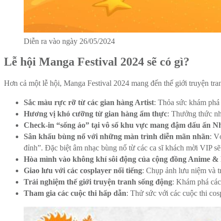
Diễn ra vào ngày 26/05/2024
Lễ hội Manga Festival 2024 sẽ có gì?
Hơn cả một lễ hội, Manga Festival 2024 mang đến thế giới truyện tra
Sắc màu rực rỡ từ các gian hàng Artist
: Thỏa sức khám phá 
Hương vị khó cưỡng từ gian hàng ẩm thực
: Thưởng thức n
Check-in “sống ảo” tại vô số khu vực mang đậm dấu ấn N
Sân khấu bùng nổ với những màn trình diễn mãn nhãn
: V
đỉnh”. Đặc biệt âm nhạc bùng nổ từ các ca sĩ khách mời VIP s
Hòa mình vào không khí sôi động của cộng đồng Anime 
Giao lưu với các cosplayer nổi tiếng
: Chụp ảnh lưu niệm và 
Trải nghiệm thế giới truyện tranh sống động
: Khám phá các
Tham gia các cuộc thi hấp dẫn
: Thử sức với các cuộc thi co