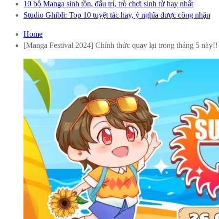
10 bộ Manga sinh tồn, đấu trí, trò chơi sinh tử hay nhất
Studio Ghibli: Top 10 tuyệt tác hay, ý nghĩa được công nhận
Home
[Manga Festival 2024] Chính thức quay lại trong tháng 5 này!!