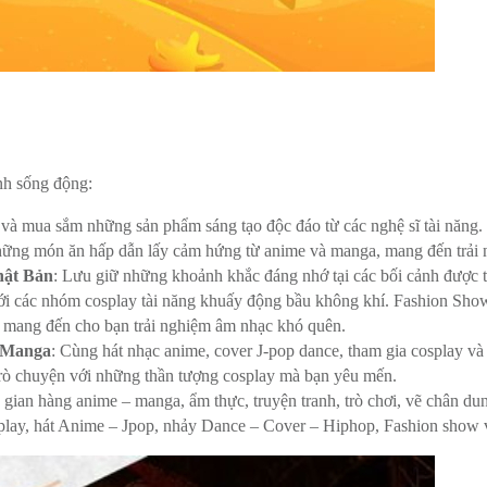
nh sống động:
và mua sắm những sản phẩm sáng tạo độc đáo từ các nghệ sĩ tài năng.
hững món ăn hấp dẫn lấy cảm hứng từ anime và manga, mang đến trải 
hật Bản
: Lưu giữ những khoảnh khắc đáng nhớ tại các bối cảnh được thi
ới các nhóm cosplay tài năng khuấy động bầu không khí. Fashion Show 
ẽ mang đến cho bạn trải nghiệm âm nhạc khó quên.
& Manga
: Cùng hát nhạc anime, cover J-pop dance, tham gia cosplay 
trò chuyện với những thần tượng cosplay mà bạn yêu mến.
 gian hàng anime – manga, ẩm thực, truyện tranh, trò chơi, vẽ chân d
splay, hát Anime – Jpop, nhảy Dance – Cover – Hiphop, Fashion show 