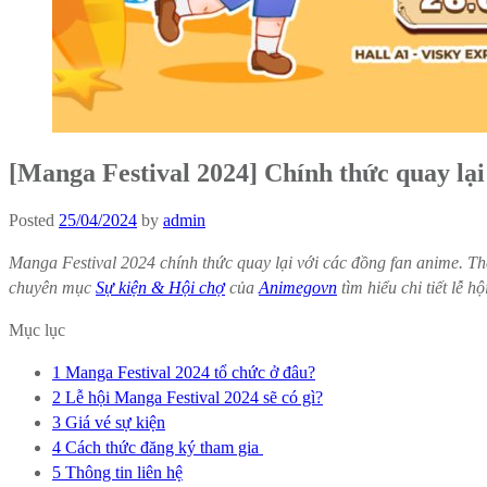
[Manga Festival 2024] Chính thức quay lại
Posted
25/04/2024
by
admin
Manga Festival 2024 chính thức quay lại với các đồng fan anime. T
chuyên mục
Sự kiện & Hội chợ
của
Animegovn
tìm hiểu chi tiết lễ h
Mục lục
1
Manga Festival 2024 tổ chức ở đâu?
2
Lễ hội Manga Festival 2024 sẽ có gì?
3
Giá vé sự kiện
4
Cách thức đăng ký tham gia
5
Thông tin liên hệ