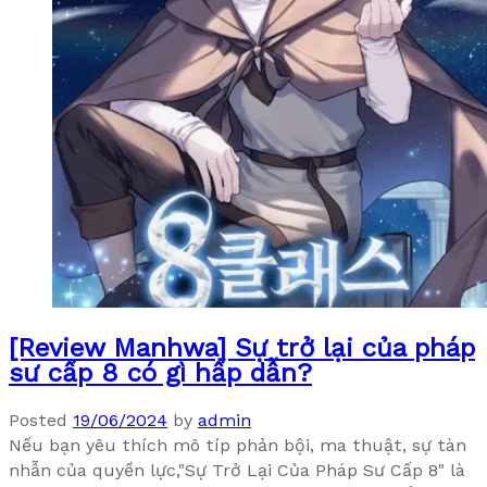
[Review Manhwa] Sự trở lại của pháp
sư cấp 8 có gì hấp dẫn?
Posted
19/06/2024
by
admin
Nếu bạn yêu thích mô típ phản bội, ma thuật, sự tàn
nhẫn của quyền lực,"Sự Trở Lại Của Pháp Sư Cấp 8" là