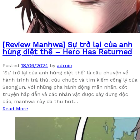
[Review Manhwa] Sự trở lại của anh
hùng diệt thế – Hero Has Returned
Posted
18/06/2024
by
admin
"Sự trở lại của anh hùng diệt thế" là câu chuyện về
hành trình trả thù, cứu chuộc và tìm kiếm công lý của
Seongjun. Với những pha hành động mãn nhãn, cốt
truyện hấp dẫn và các nhân vật được xây dựng độc
đáo, manhwa này đã thu hút…
Read More