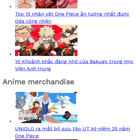
Top 15 nhân vật One Piece ấn tượng nhất được
Oda công nhận
10 Khoảnh khắc đáng nhớ của Bakugo trong Học
Viện Anh Hùng
Anime merchandise
UNIQLO ra mắt bộ sưu tập UT kỷ niệm 25 năm
One Piece