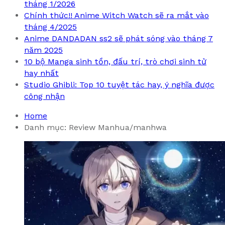
tháng 1/2026
Chính thức!! Anime Witch Watch sẽ ra mắt vào
tháng 4/2025
Anime DANDADAN ss2 sẽ phát sóng vào tháng 7
năm 2025
10 bộ Manga sinh tồn, đấu trí, trò chơi sinh tử
hay nhất
Studio Ghibli: Top 10 tuyệt tác hay, ý nghĩa được
công nhận
Home
Danh mục:
Review Manhua/manhwa