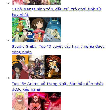
10 bộ Manga sinh tồn, đấu trí, trò chơi sinh tử
hay nhất
Studio Ghibli: Top 10 tuyệt tác hay, ý nghĩa được
công nhận
Top 15+ Anime cổ trang Nhật Bản hấp dẫn nhất
được xếp hạng