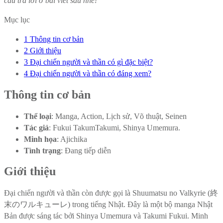
câu trả lời ở bài viết sau nhé!
Mục lục
1
Thông tin cơ bản
2
Giới thiệu
3
Đại chiến người và thần có gì đặc biệt?
4
Đại chiến người và thần có đáng xem?
Thông tin cơ bản
Thể loại
: Manga, Action, Lịch sử, Võ thuật, Seinen
Tác giả
: Fukui TakumTakumi, Shinya Umemura.
Minh họa
: Ajichika
Tình trạng
: Đang tiếp diễn
Giới thiệu
Đại chiến người và thần còn được gọi là Shuumatsu no Valkyrie (終
末のワルキューレ) trong tiếng Nhật. Đây là một bộ manga Nhật
Bản được sáng tác bởi Shinya Umemura và Takumi Fukui. Minh