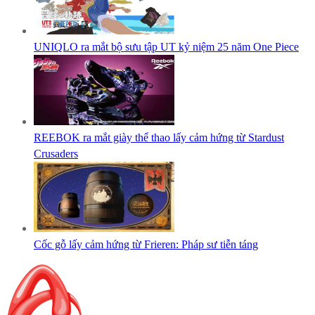
UNIQLO ra mắt bộ sưu tập UT kỷ niệm 25 năm One Piece
REEBOK ra mắt giày thể thao lấy cảm hứng từ Stardust
Crusaders
Cốc gỗ lấy cảm hứng từ Frieren: Pháp sư tiễn táng