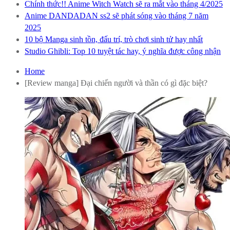
Chính thức!! Anime Witch Watch sẽ ra mắt vào tháng 4/2025
Anime DANDADAN ss2 sẽ phát sóng vào tháng 7 năm
2025
10 bộ Manga sinh tồn, đấu trí, trò chơi sinh tử hay nhất
Studio Ghibli: Top 10 tuyệt tác hay, ý nghĩa được công nhận
Home
[Review manga] Đại chiến người và thần có gì đặc biệt?