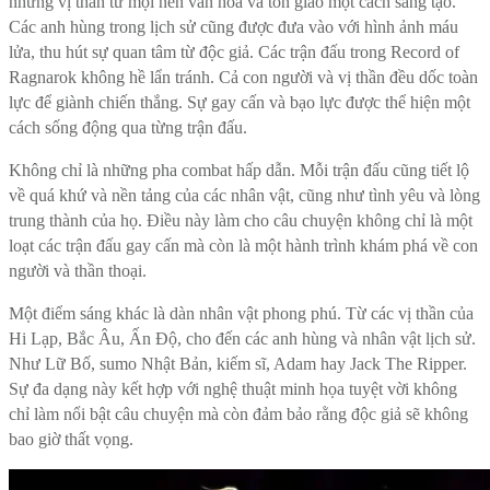
những vị thần từ mọi nền văn hóa và tôn giáo một cách sáng tạo.
Các anh hùng trong lịch sử cũng được đưa vào với hình ảnh máu
lửa, thu hút sự quan tâm từ độc giả. Các trận đấu trong Record of
Ragnarok không hề lẩn tránh. Cả con người và vị thần đều dốc toàn
lực để giành chiến thắng. Sự gay cấn và bạo lực được thể hiện một
cách sống động qua từng trận đấu.
Không chỉ là những pha combat hấp dẫn. Mỗi trận đấu cũng tiết lộ
về quá khứ và nền tảng của các nhân vật, cũng như tình yêu và lòng
trung thành của họ. Điều này làm cho câu chuyện không chỉ là một
loạt các trận đấu gay cấn mà còn là một hành trình khám phá về con
người và thần thoại.
Một điểm sáng khác là dàn nhân vật phong phú. Từ các vị thần của
Hi Lạp, Bắc Âu, Ấn Độ, cho đến các anh hùng và nhân vật lịch sử.
Như Lữ Bố, sumo Nhật Bản, kiếm sĩ, Adam hay Jack The Ripper.
Sự đa dạng này kết hợp với nghệ thuật minh họa tuyệt vời không
chỉ làm nổi bật câu chuyện mà còn đảm bảo rằng độc giả sẽ không
bao giờ thất vọng.