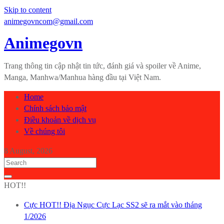
Skip to content
animegovncom@gmail.com
Animegovn
Trang thông tin cập nhật tin tức, đánh giá và spoiler về Anime,
Manga, Manhwa/Manhua hàng đầu tại Việt Nam.
Home
Chính sách bảo mật
Điều khoản về dịch vụ
Về chúng tôi
8 August, 2026
HOT!!
Cực HOT!! Địa Ngục Cực Lạc SS2 sẽ ra mắt vào tháng
1/2026