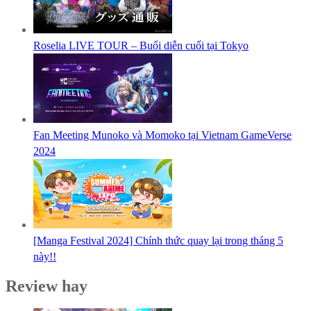
Roselia LIVE TOUR – Buổi diễn cuối tại Tokyo
Fan Meeting Munoko và Momoko tại Vietnam GameVerse
2024
[Manga Festival 2024] Chính thức quay lại trong tháng 5
này!!
Review hay