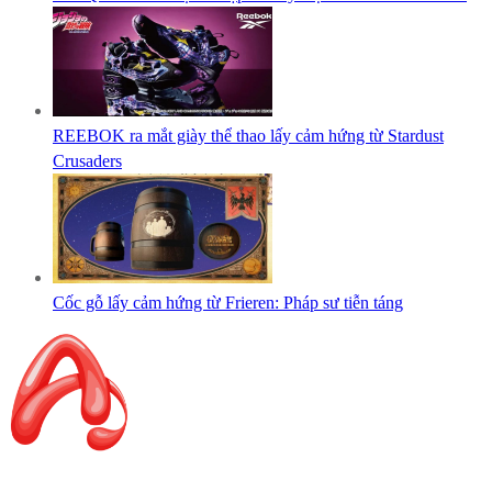
REEBOK ra mắt giày thể thao lấy cảm hứng từ Stardust
Crusaders
Cốc gỗ lấy cảm hứng từ Frieren: Pháp sư tiễn táng