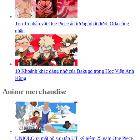
Top 15 nhân vật One Piece ấn tượng nhất được Oda công
nhận
10 Khoảnh khắc đáng nhớ của Bakugo trong Học Viện Anh
Hùng
Anime merchandise
UNIQLO ra mắt bộ sưu tập UT kỷ niệm 25 năm One Piece