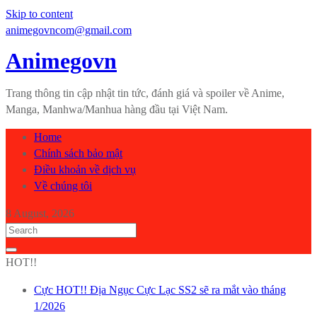
Skip to content
animegovncom@gmail.com
Animegovn
Trang thông tin cập nhật tin tức, đánh giá và spoiler về Anime,
Manga, Manhwa/Manhua hàng đầu tại Việt Nam.
Home
Chính sách bảo mật
Điều khoản về dịch vụ
Về chúng tôi
8 August, 2026
HOT!!
Cực HOT!! Địa Ngục Cực Lạc SS2 sẽ ra mắt vào tháng
1/2026