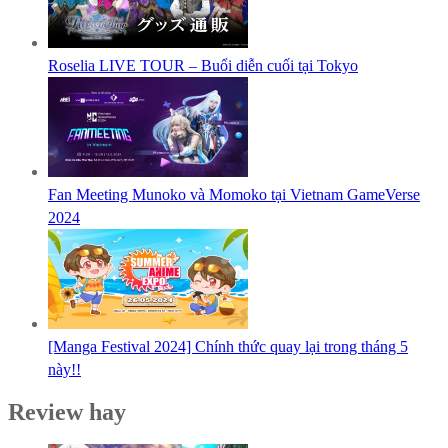
Roselia LIVE TOUR – Buổi diễn cuối tại Tokyo
Fan Meeting Munoko và Momoko tại Vietnam GameVerse
2024
[Manga Festival 2024] Chính thức quay lại trong tháng 5
này!!
Review hay