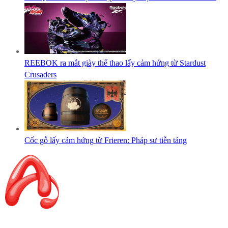
REEBOK ra mắt giày thể thao lấy cảm hứng từ Stardust
Crusaders
Cốc gỗ lấy cảm hứng từ Frieren: Pháp sư tiễn táng