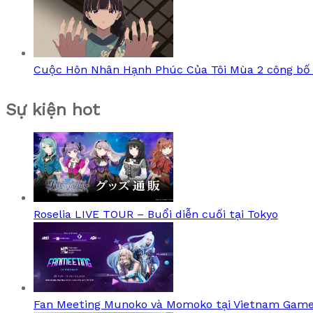
Cuộc Hôn Nhân Hạnh Phúc Của Tôi Mùa 2 công bố
Sự kiện hot
Roselia LIVE TOUR – Buổi diễn cuối tại Tokyo
Fan Meeting Munoko và Momoko tại Vietnam Game