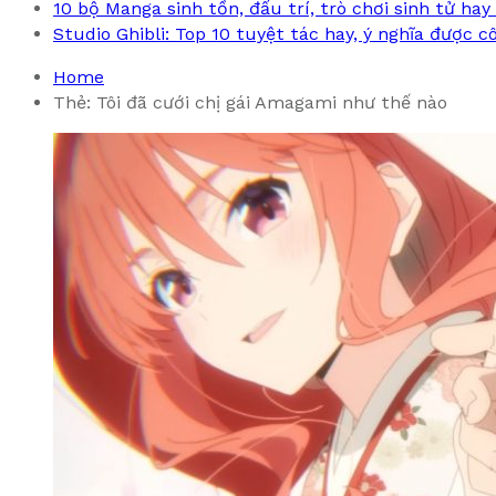
10 bộ Manga sinh tồn, đấu trí, trò chơi sinh tử hay
Studio Ghibli: Top 10 tuyệt tác hay, ý nghĩa được 
Home
Thẻ:
Tôi đã cưới chị gái Amagami như thế nào