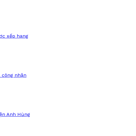
ợc xếp hạng
a công nhận
iện Anh Hùng