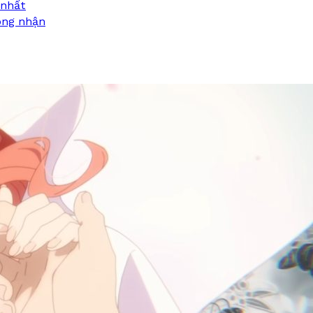
 nhất
công nhận