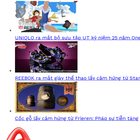
UNIQLO ra mắt bộ sưu tập UT kỷ niệm 25 năm One
REEBOK ra mắt giày thể thao lấy cảm hứng từ Sta
Cốc gỗ lấy cảm hứng từ Frieren: Pháp sư tiễn táng