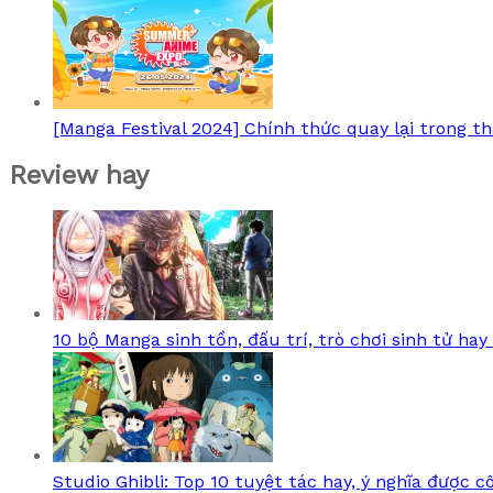
[Manga Festival 2024] Chính thức quay lại trong th
Review hay
10 bộ Manga sinh tồn, đấu trí, trò chơi sinh tử hay
Studio Ghibli: Top 10 tuyệt tác hay, ý nghĩa được 