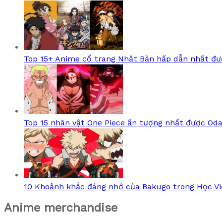
Top 15+ Anime cổ trang Nhật Bản hấp dẫn nhất đư
Top 15 nhân vật One Piece ấn tượng nhất được Od
10 Khoảnh khắc đáng nhớ của Bakugo trong Học V
Anime merchandise